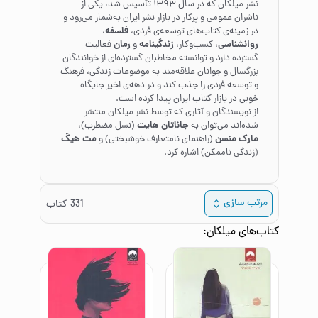
نشر میلکان که در سال ۱۳۹۳ تأسیس شد، یکی از
ناشران عمومی و پرکار در بازار نشر ایران به‌شمار می‌رود و
فلسفه
در زمینه‌ی کتاب‌های توسعه‌ی فردی،
،
روانشناسی
زندگینامه
رمان
، کسب‌وکار،
و
فعالیت
گسترده دارد و توانسته مخاطبان گسترده‌ای از خوانندگان
بزرگسال و جوانان علاقه‌مند به موضوعات زندگی، فرهنگ
و توسعه فردی را جذب کند و در دهه‌ی اخیر جایگاه
خوبی در بازار کتاب ایران پیدا کرده است.
از نویسندگان و آثاری که توسط نشر میلکان منتشر
جاناتان هایت
شده‌اند می‌توان به
(نسل مضطرب)،
مارک منسن
مت هیگ
(راهنمای نامتعارف خوشبختی) و
(زندگی ناممکن) اشاره کرد.
مرتب سازی
331
کتاب
کتاب‌های
میلکان
: