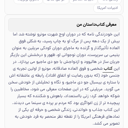
ادبیات آمریکا
معرفی کتاب
داستان من
این خودزندگی نامه که در دوران اوج شهرت مونرو نوشته شد اما
بیش از یک دهه پس از مرگ او به چاپ رسید، به شکلی فوق
العاده تأثیرگذار و گزنده به ماجرای دوران کودکی مریلین به عنوان
یتیمی بی سرپرست، دوران نوجوانی او، ظهور و درخشش این بازیگر
جریان ساز در هالیوود و ازدواجش با جو دی ماجیو می پردازد. در
این
کتاب
شخصی و فوق العاده صادقانه، مونرو از اولین تجربه ی
جنسی خود (که بدون رضایت او اتفاق افتاد)، رابطه ی عاشقانه اش
با ستاره ی بیسبال جو دی ماجیو، و نگاه و تحلیلش از خودش سخن
می گوید. مریلینی که در این صفحات معرفی می شود، مخاطبین را
شوکه خواهد کرد: زنی بااستعداد، باهوش و شکننده که بسیار
پیچیده تر از زن اغواگری بود که مردم بر پرده ی سینما می دیدند.
این کتاب جذاب و خواندنی، زندگی شخصی و حرفه ای یکی از
نمادهای فرهنگی آمریکا را از نقطه نظر منحصر به فرد خودش به
تصویر می کشد.