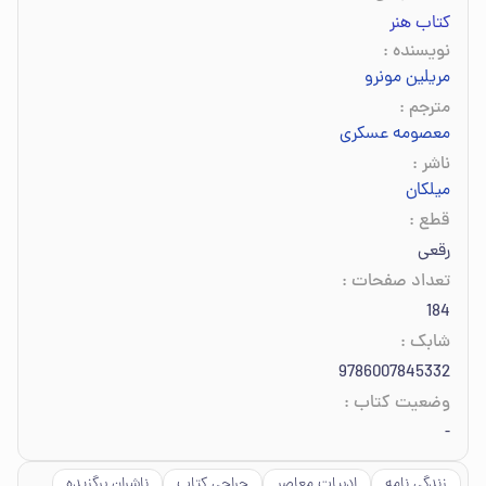
کتاب هنر
نویسنده
:
مریلین مونرو
مترجم
:
معصومه عسکری
ناشر
:
میلکان
قطع
:
رقعی
تعداد صفحات
:
184
شابک
:
9786007845332
وضعیت کتاب
:
-
زندگی نامه
ادبیات معاصر
حراجی کتاب
ناشران برگزیده