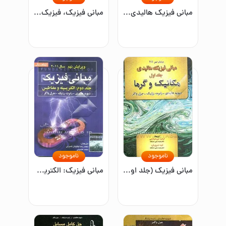
مبانی فیزیک هالیدی: مکانیک(جلد اول)
مبانی فیزیک، فیزیک پایه: مکانیک، گرما، ترمودینامیک، و نظریه جنبشی گازها برای دانشجویان فنی و مهندسی
ناموجود
ناموجود
مبانی فیزیک (جلد اول): مکانیک و گرما
مبانی فیزیک: الکتریسیته و مغناطیس(جلد دوم)