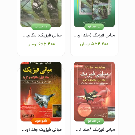
در حد نو
در حد نو
مبانی فیزیک (جلد اول): مکانیک و گرما
مبانی فیزیک: مکانیک، گرما، ترمودینامیک و نظریه جنبشی گازها (فیزیک پایه 1) برای دانشجویان فنی و مهندسی
۵۵۴٬۲۰۰
تومان
۶۶۶٬۴۰۰
تومان
در حد نو
ناموجود
مبانی فیزیک /جلد اول: مکانیک و گرما
مبانی فیزیک جلد اول: مکانیک و گرما