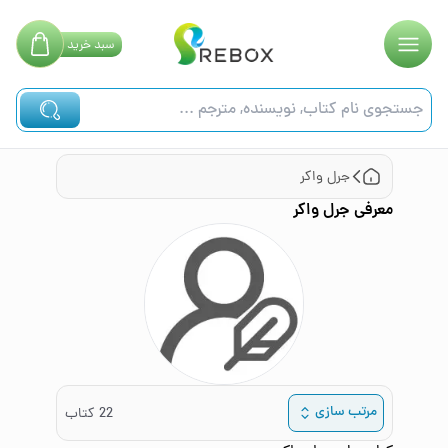
سبد
خرید
جرل واکر
معرفی
جرل واکر
مرتب سازی
22
کتاب