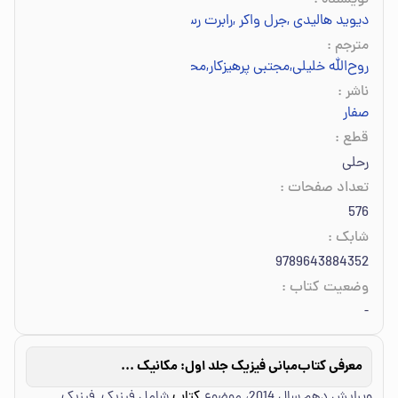
نویسنده
:
دیوید هالیدی
,
جرل واکر
,
رابرت رسنیک
مترجم
:
روح‌الله خلیلی
,
مجتبی پرهیزکار
,
محمدرضا جلیلیان‌نصرتی
,
محمد عابدینی
ناشر
:
صفار
قطع
:
رحلی
تعداد صفحات
:
576
شابک
:
9789643884352
وضعیت کتاب
:
-
معرفی کتاب
مبانی فیزیک جلد اول: مکانیک و گرما
ویرایش دهم سال 2014، موضوع
کتاب
شامل فیزیک, فیزیک