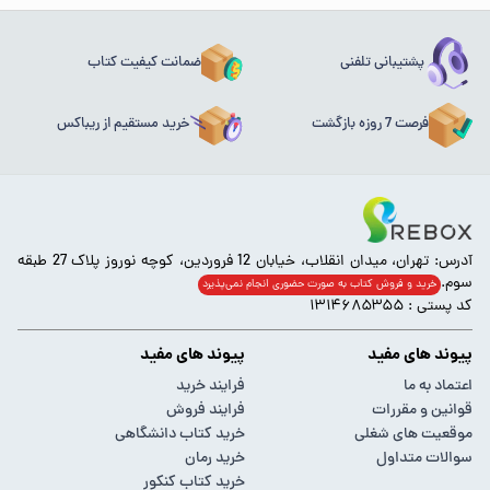
پشتیبانی تلفنی
ضمانت کیفیت کتاب
فرصت 7 روزه بازگشت
خرید مستقیم از ریباکس
آدرس: تهران، میدان انقلاب، خیابان 12 فروردین، کوچه نوروز پلاک 27 طبقه
سوم.
خرید و فروش کتاب به صورت حضوری انجام‌ نمی‌پذیرد
کد پستی : ۱۳۱۴۶۸۵۳۵۵
پیوند های مفید
پیوند های مفید
اعتماد به ما
فرایند خرید
قوانین و مقررات
فرایند فروش
موقعیت های شغلی
خرید کتاب دانشگاهی
سوالات متداول
خرید رمان
خرید کتاب کنکور