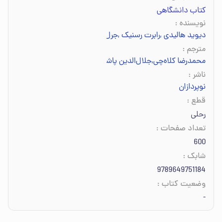
کتاب دانشگاهی
نویسنده
:
دیوید هالیدی
,
رابرت رسنیک
,
جرل واکر
مترجم
:
محمدرضا کلاه‌چی
,
جلال‌الدین پاشایی‌راد
,
محمدابراهیم ابوکاظمی
ناشر
:
نوپردازان
قطع
:
رحلی
تعداد صفحات
:
600
شابک
:
9789649751184
وضعیت کتاب
:
-