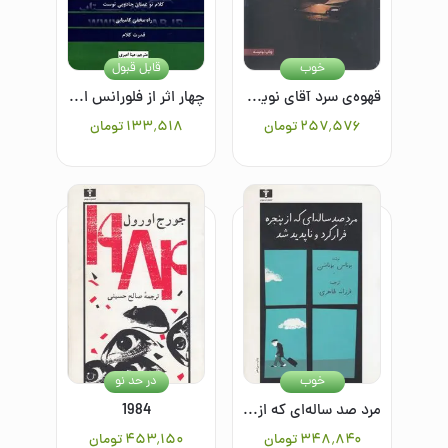
خوب
قابل قبول
قهوه‌ی سرد آقای نویسنده
چهار اثر از فلورانس اسکاول‌شین: بازی زندگی و چگونگی انجام آن، کلام تو عصای جادویی توست، در مخفی کامیابی، قدرت کلام
۲۵۷٬۵۷۶
تومان
۱۳۳٬۵۱۸
تومان
خوب
در حد نو
مرد صد ساله‌ای که از پنجره فرار کرد و ناپدید شد
1984
۳۴۸٬۸۴۰
تومان
۴۵۳٬۱۵۰
تومان