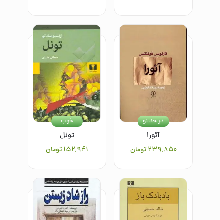
در حد نو
خوب
آئورا
تونل
۲۳۹٬۸۵۰
تومان
۱۵۲٬۹۴۱
تومان