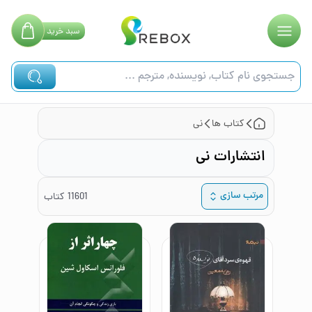
سبد
خرید
کتاب ها
نی
انتشارات نی
مرتب سازی
11601
کتاب