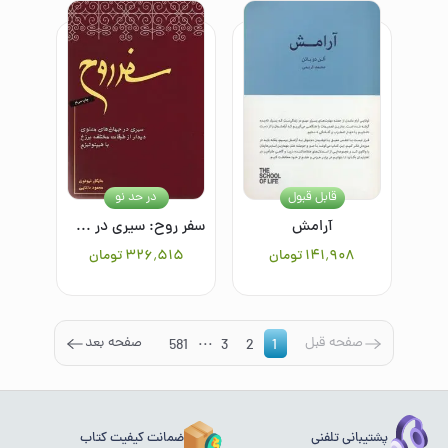
قابل قبول
در حد نو
آرامش
سفر روح: سیری در جهان‌های معنوی، دیدار از طبقات مختلف برزخ با هیپنوتیزم
۱۴۱٬۹۰۸
تومان
۳۲۶٬۵۱۵
تومان
...
صفحه قبل
صفحه بعد
581
3
2
1
پشتیبانی تلفنی
ضمانت کیفیت کتاب