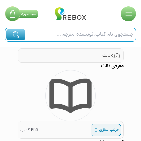
سبد
خرید
ثالث
معرفی
ثالث
مرتب سازی
690
کتاب