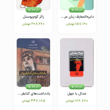
در حد نو
در حد نو
دایره‌المعارف زبان مردان (زنان): راهنمایی برای درک ساده‌تر مردان (راهنمایی برای مردان درمانده)
زائر کوم‌پوستل
۱۵۷٬۱۲۰
تومان
۲۶۸٬۲۶۰
تومان
در حد نو
در حد نو
جدال با جهل
یادداشت‌های کتابفروش
۱۷۶٬۷۶۰
تومان
۴۴۷٬۱۸۵
تومان