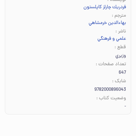
نویسنده
:
فردريك چارلز كاپلستون
مترجم
:
بهاءالدين خرمشاهي
ناشر
:
علمي و فرهنگي
قطع
:
وزيري
تعداد صفحات
:
647
شابک
:
9782000896043
وضعیت کتاب
:
-