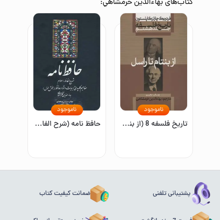
کتاب‌های
بهاءالدين خرمشاهي
:
ناموجود
ناموجود
تاريخ فلسفه 8 (از بنتام تا راسل)
حافظ نامه (شرح الفاظ،اعلام،مفاهيم كليدي و ابيات دشوار حافظ)،(2جلدي)
پشتیبانی تلفنی
ضمانت کیفیت کتاب