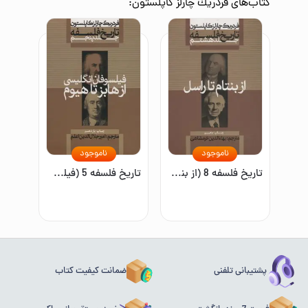
کتاب‌های
فردريك چارلز كاپلستون
:
ناموجود
ناموجود
تاريخ فلسفه 8 (از بنتام تا راسل)
تاريخ فلسفه 5 (فيلسوفان انگليسي:از هابز تا هيوم)
پشتیبانی تلفنی
ضمانت کیفیت کتاب