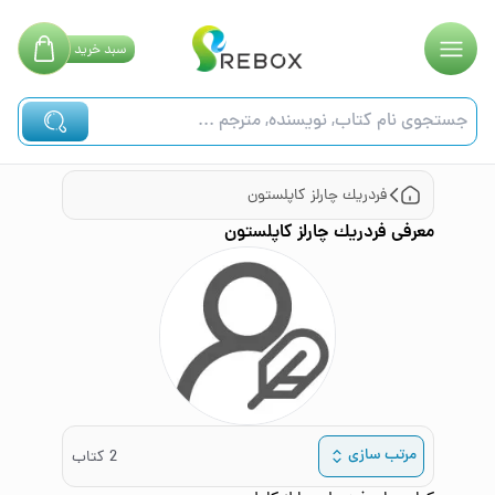
سبد
خرید
فردريك چارلز كاپلستون
معرفی
فردريك چارلز كاپلستون
مرتب سازی
2
کتاب