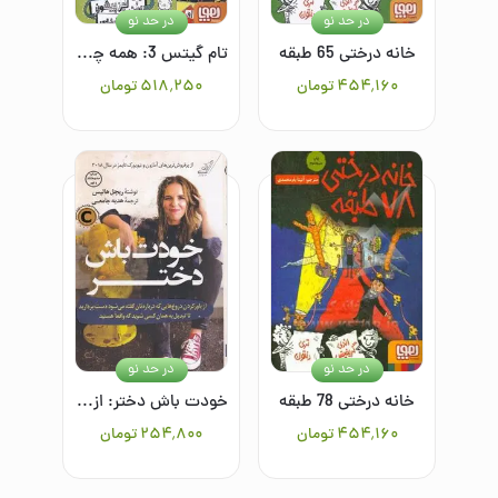
در حد نو
در حد نو
خانه درختی 65 طبقه
تام گیتس 3: همه چی محشر است (نسبتا)
۴۵۴٬۱۶۰
تومان
۵۱۸٬۲۵۰
تومان
در حد نو
در حد نو
خانه درختی 78 طبقه
خودت باش دختر: از باور کردن دروغ‌هایی که درباره‌تان گفته می‌شود دست بردارید تا تبدیل به همان کسی شوید که واقعا هستید
۴۵۴٬۱۶۰
تومان
۲۵۴٬۸۰۰
تومان