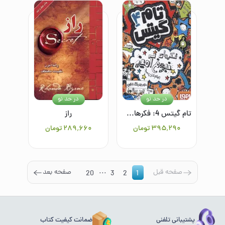
در حد نو
در حد نو
تام گیتس 4: فکرهای نبوغ‌آمیز (بیشترشان)
راز
۳۹۵٬۲۹۰
تومان
۲۸۹٬۶۶۰
تومان
...
صفحه قبل
صفحه بعد
20
3
2
1
پشتیبانی تلفنی
ضمانت کیفیت کتاب