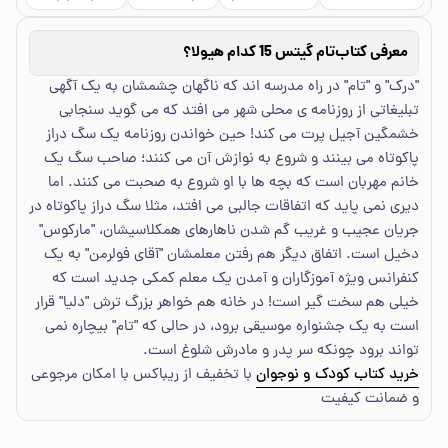
معرفی کتاب
تام گیتس 15 کدام هیولا؟
"درک" و "تام" در راه مدرسه اند که ناگهان چشمشان به یک آگهی
تبلیغاتی از روزنامه ی محلی شهر می افتد که می گوید سنجابی
خشمگین آجیل پرت می کند! حین خواندن روزنامه یک سگ دراز
پاکوتاه می بینند و شروع به نوازش آن می کنند؛ صاحب سگ یک
خانم مهربان است که بچه ها با او شروع به صحبت می کنند. اما
دیری نمی پاید که اتفاقات جالبی می افتد، مثلا سگ دراز پاکوتاه در
جریان عجیب و غریب گم شدن ناهارهای همکلاسیشان، "مارکوس"
دخیل است. اتفاق دیگر هم رفتن معلمشان "آقای فولرمن" به یک
کنفرانس ویژه آموزگاران و آمدن یک معلم کمکی جدید است که
خیلی هم سخت گیر است! در خانه هم خواهر بزرگ ترش "دلیا" قرار
است به یک جشنواره موسیقی برود، در حالی که "تام" بیچاره نمی
تواند برود چونکه سر پدر و مادرش شلوغ است.
خرید کتاب کودک و نوجوان
با تخفیف از ریباکس با امکان مرجوعی
و ضمانت کیفیت