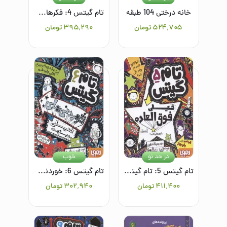
خانه درختی 104 طبقه
تام گیتس 4: فکرهای نبوغ‌آمیز (بیشترشان)
۵۲۴٬۷۰۵
تومان
۳۹۵٬۲۹۰
تومان
در حد نو
خوب
تام گیتس 5: تام گیتس خیلی فوق‌العاده است (توی بعضی کارها)
تام گیتس 6: خوردنی‌های خیلی ویژه (...نه)
۴۱۱٬۴۰۰
تومان
۳۰۲٬۹۴۰
تومان