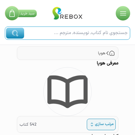
سبد
خرید
هوپا
معرفی
هوپا
مرتب سازی
542
کتاب