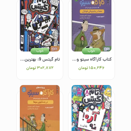
خوب
خوب
کتاب کارآگاه سیتو و دستیارش چین می ادو 6: معما در جام جهانی فوتبال
تام گیتس 9: بهترین کلاس (تقریبا)
۱۵۰٬۲۴۶
تومان
۳۰۲٬۸۷۲
تومان