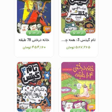
در حد نو
در حد نو
تام گیتس 3: همه چی محشر است (نسبتا)
خانه درختی 78 طبقه
۵۸۷٬۲۶۵
تومان
۴۵۴٬۱۶۰
تومان
در حد نو
در حد نو