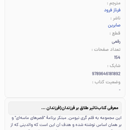
مترجم
:
فرناز فرود
ناشر
:
صابرین
قطع
:
رقعی
تعداد صفحات
:
154
شابک
:
9789646181892
وضعیت کتاب
:
-
معرفی کتاب
تاثیر طلاق بر فرزندان(فرزندان طلاق_1)
این مجموعه به قلم گری نیومن٬ مبتکر برنامهٔ "قصرهای ماسه‌ای" و
بر همان اساس نوشته شده و هدف آن این است که والدینی که از