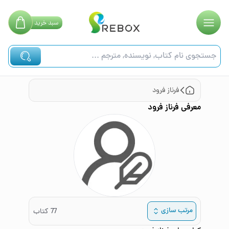
سبد
خرید
فرناز فرود
معرفی
فرناز فرود
مرتب سازی
77
کتاب