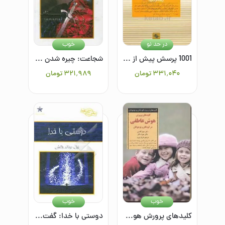
در حد نو
خوب
1001 پرسش پیش از ازدواج
شجاعت: چیره شدن بر ترس و برانگیختن اعتماد به نفس
۳۳۱٬۰۴۰
تومان
۳۲۱٬۹۸۹
تومان
خوب
خوب
کلیدهای پرورش هوش عاطفی در کودکان و نوجوانان
دوستی با خدا: گفت و گویی نامتعارف