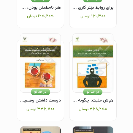
برای روابط بهتر کاری نکنید! یک روش تحول‌گرا برای ایجاد روابط سحرآمیز
هنر نامطمئن بودن: چگونه عاشقانه با رمز و راز زندگی همراه باشیم
۱۶۱٬۳۰۰
تومان
۱۲۵٬۲۰۵
تومان
در حد نو
در حد نو
هوش مثبت: چگونه می‌توانید به توانایی حقیقی خود دست یابید
دوست داشتن وضعیت موجود: چهار پرسش برای دگرگونی زندگی
۳۶۸٬۲۵۰
تومان
۳۳۶٬۷۰۰
تومان