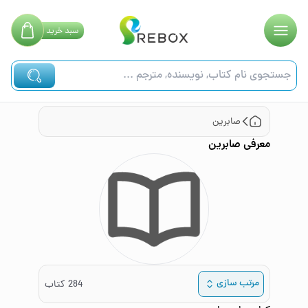
سبد
خرید
صابرین
معرفی
صابرین
مرتب سازی
284
کتاب