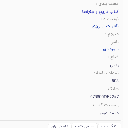
دسته بندی
:
کتاب تاریخ و جغرافیا
نویسنده
:
ناصر حسینی‌پور
مترجم
:
ناشر
:
سوره مهر
قطع
:
رقعی
تعداد صفحات
:
808
شابک
:
9786001752247
وضعیت کتاب
:
دست دوم
زندگی نامه
حراجی کتاب
تاریخ ایران