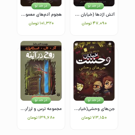
در حد نو
در حد نو
آتش اژدها (خیابان وحشت13)
هجوم آدم‌های معمولی(خیابان وحشت 7)
۴۷٬۰۹۰
تومان
۱۰۱٬۳۲۰
تومان
در حد نو
در حد نو
جن‌های وحشی(خیابان وحشت10)
مجموعه ترس و لرز/روح در آینه
۷۳٬۱۵۰
تومان
۱۳۹٬۶۸۰
تومان