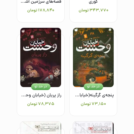
کوری
قصه‌های سرزمین اشباح 2: دستیار یک شبح
۳۴۳٬۷۷۰
تومان
۱۷۸٬۸۴۰
تومان
در حد نو
در حد نو
پنجه‌ی گرگینه(خیابان وحشت6)
راز پریان (خیابان وحشت12)
۷۳٬۱۵۰
تومان
۷۸٬۳۷۵
تومان