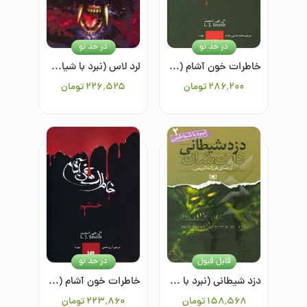
در حد نو
در حد نو
خاطرات خون آشام (1): بیداری (جلد اول)
لرد لاس (نبرد با شیاطین1)
۲۸۶٬۲۰۰
تومان
۲۲۶٬۵۲۵
تومان
قابل قبول
در حد نو
دزد شیطانی (نبرد با شیاطین 2)
خاطرات خون آشام (3): خشم
۱۵۸٬۵۶۸
تومان
۲۲۳٬۸۶۰
تومان