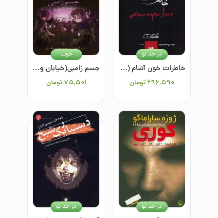
در حد نو
خوب
خاطرات خون آشام (4): دیدار مجدد سیاهی
جسم زامبی(خیابان وحشت4)
۲۹۶٬۵۹۰
تومان
۷۵٬۵۰۱
تومان
در حد نو
در حد نو