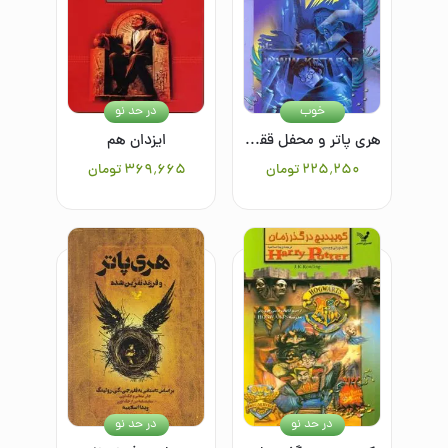
خوب
در حد نو
هری پاتر و محفل ققنوس 2
ایزدان هم
۲۲۵٬۲۵۰
تومان
۳۶۹٬۶۶۵
تومان
در حد نو
در حد نو