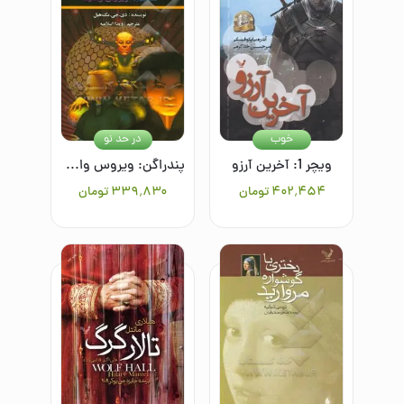
خوب
در حد نو
ویچر 1: آخرین آرزو
پندراگن: ویروس واقعیت4
۴۰۲٬۴۵۴
تومان
۳۳۹٬۸۳۰
تومان