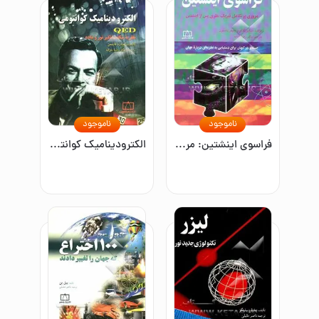
ناموجود
ناموجود
فراسوی اینشتین: مروری بر تکامل فیزیک نظری پس از اینشتین
الکترودینامیک کوانتومی QED: نظریه شگفت‌انگیز نور و ماده