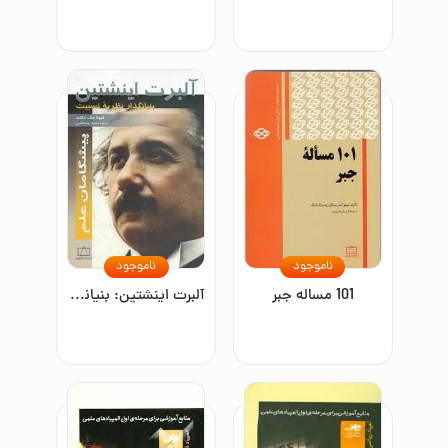
ناموجود
ناموجود
101 مساله جبر
آلبرت اینشتین: بنیانگذار نظریه نسبیت