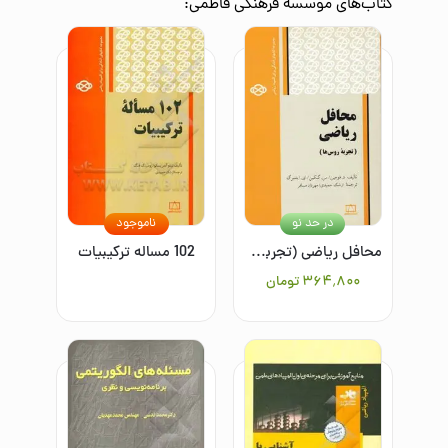
کتاب‌های
موسسه فرهنگی فاطمی
:
در حد نو
ناموجود
محافل ریاضی (تجربه روس‌ها)
102 مساله ترکیبیات
۳۶۴٬۸۰۰
تومان