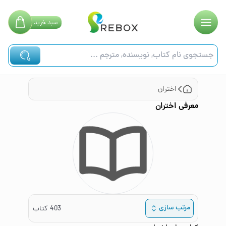
سبد
خرید
اختران
معرفی
اختران
مرتب سازی
403
کتاب