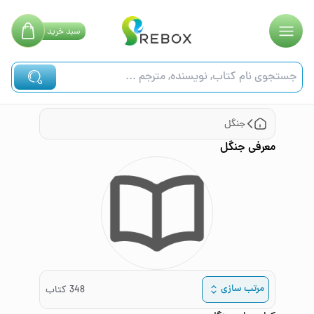
سبد
خرید
جنگل
معرفی
جنگل
مرتب سازی
348
کتاب