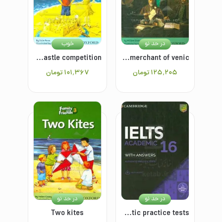
در حد نو
خوب
The sandcastle competition
The merchant of venic
۱۲۵٬۲۰۵
تومان
۱۰۱٬۳۶۷
تومان
در حد نو
در حد نو
Two kites
Cambridge IELTS ۱۶ academic with answers: authentic practice tests