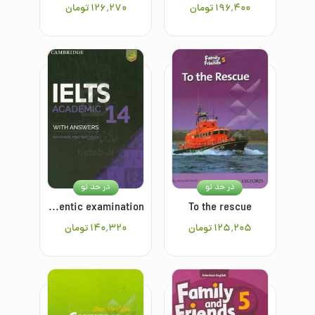
۱۹۶٬۴۰۰
تومان
۱۲۶٬۲۷۰
تومان
در حد نو
در حد نو
Cambridge IELTS ۱۴ academic with answers: authentic examination
To the rescue
۱۲۵٬۲۰۵
تومان
۱۴۰٬۳۲۰
تومان