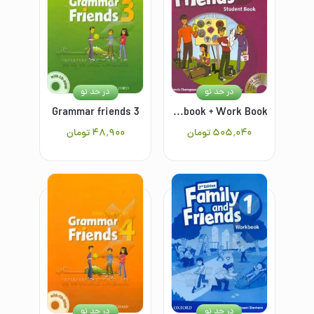
در حد نو
در حد نو
Grammar friends 3
Family and friends 5: student book + Work Book
۵۰۵٬۰۴۰
تومان
۴۸٬۹۰۰
تومان
در حد نو
در حد نو