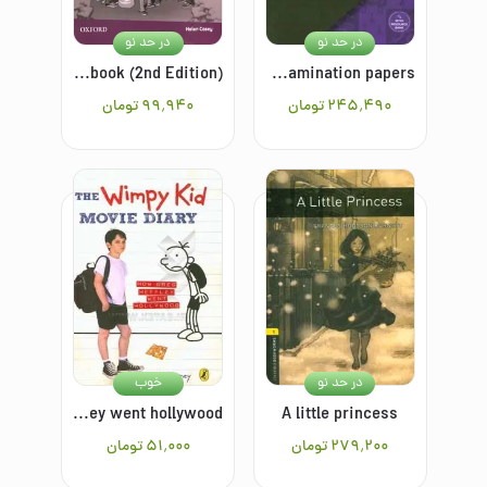
در حد نو
در حد نو
Family and friends 5: workbook (2nd Edition)
Cambridge English IELTS ۱۵: academic with answers authentic examination papers
۲۴۵٬۴۹۰
تومان
۹۹٬۹۴۰
تومان
در حد نو
خوب
The Wimpy kid movie diary: how greg heffley went hollywood
A little princess
۲۷۹٬۲۰۰
تومان
۵۱٬۰۰۰
تومان