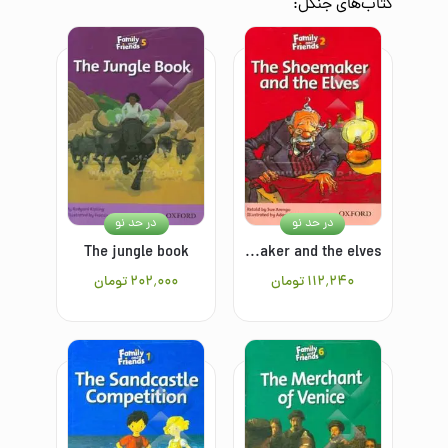
کتاب‌های
جنگل
:
در حد نو
در حد نو
The jungle book
The shoemaker and the elves
۱۱۲٬۲۴۰
تومان
۲۰۲٬۰۰۰
تومان