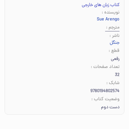
کتاب زبان های خارجی
نویسنده
:
Sue Arengo
مترجم
:
ناشر
:
جنگل
قطع
:
رقعی
تعداد صفحات
:
32
شابک
:
9780194802574
وضعیت کتاب
:
دست دوم