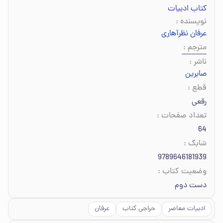
کتاب ادبیات
نویسنده
:
عرفان نظرآهاری
مترجم
:
ناشر
:
صابرین
قطع
:
رقعی
تعداد صفحات
:
64
شابک
:
9789646181939
وضعیت کتاب
:
دست دوم
ادبیات معاصر
حراجی کتاب
عرفان