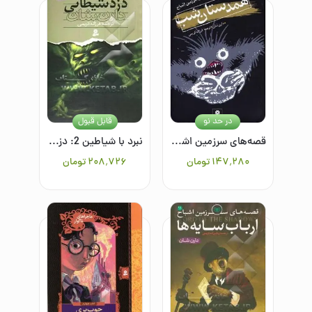
در حد نو
قابل قبول
قصه‌های سرزمین اشباح 8: همدستان شب
نبرد با شیاطین 2: دزد شیطانی
۱۴۷٬۲۸۰
تومان
۲۰۸٬۷۲۶
تومان