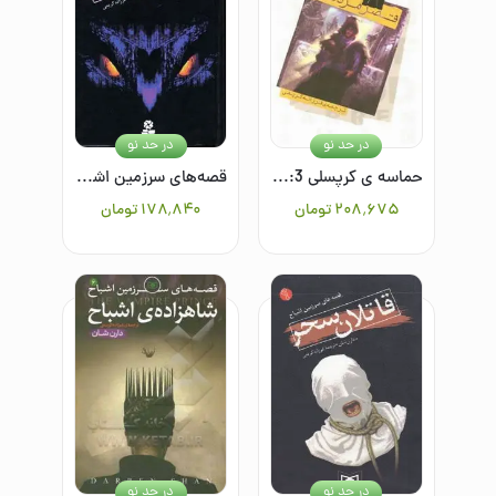
در حد نو
در حد نو
حماسه ی کرپسلی 3: قصر مردگان
قصه‌های سرزمین اشباح 10: دریاچه ارواح
۲۰۸٬۶۷۵
تومان
۱۷۸٬۸۴۰
تومان
در حد نو
در حد نو