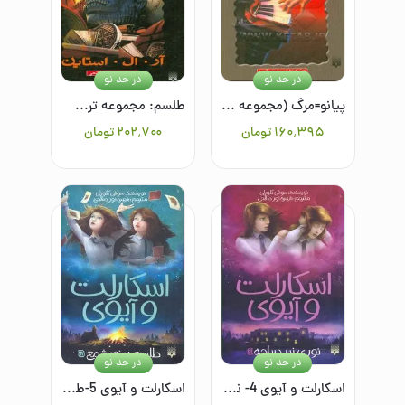
در حد نو
در حد نو
پیانو=مرگ (مجموعه ترس و لرز)
طلسم: مجموعه ترس و لرز
۱۶۰٬۳۹۵
تومان
۲۰۲٬۷۰۰
تومان
در حد نو
در حد نو
اسکارلت و آیوی 4- نوری زیر دریاچه
اسکارلت و آیوی 5-طلسم در نور شمع