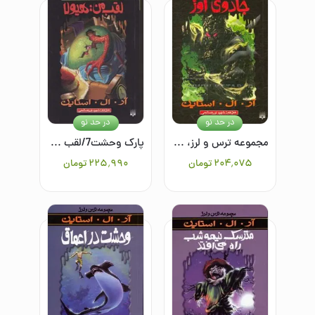
در حد نو
در حد نو
مجموعه ترس و لرز، پارک وحشت 17:جادوی اوز
پارک وحشت7/لقب من/هیولا
۲۰۴٬۰۷۵
تومان
۲۲۵٬۹۹۰
تومان