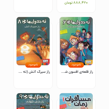
۸۸۸٬۴۲۰
تومان
ناموجود
ناموجود
راز قلعه‌ی افسون شده (ته جدولی ها 6)
راز سیرک آتش (ته جدولی ها 8 )