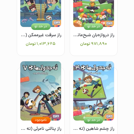
در حد نو
در حد نو
راز دروازه‌بان شبح‌مانند (ته جدولی ها 3 )
راز سرقت غیرممکن (ته جدولی ها 5)
۹۷۱٬۸۹۰
تومان
۱٬۰۱۳٬۶۲۵
تومان
در حد نو
ناموجود
راز چشم شاهین (ته جدولی ها 4)
راز پنالتی نامرئی (ته جدولی ها 7)