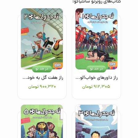
کتاب‌های
روبرتو سانتیاگو
:
در حد نو
در حد نو
راز داورهای خواب‌آلود(ته جدولی ها1)
راز هفت گل به خودی (ته جدولی ها2)
۹۱۲٬۳۰۵
تومان
۹۰۰٬۳۲۰
تومان