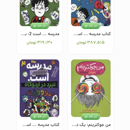
در حد نو
در حد نو
کتاب مدرسه ... است 3: داداش خیلی خالی بندم
مدرسه ... است 2: به دادم برسین
۳۸۷٬۵۱۵
تومان
۳۱۹٬۱۳۰
تومان
در حد نو
در حد نو
من جوکترینم: یک داستان نوجوانانه
کتاب مدرسه ... است4: نبرد در اردوگاه