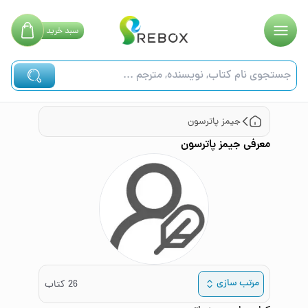
سبد
خرید
جیمز پاترسون
معرفی
جیمز پاترسون
مرتب سازی
26
کتاب