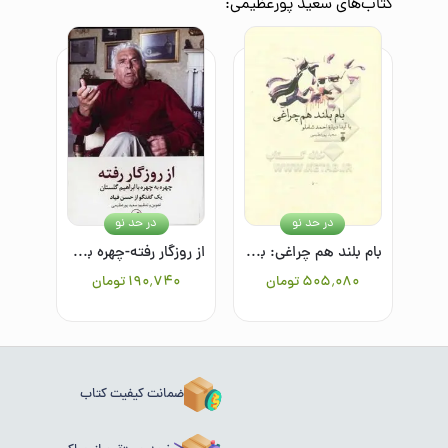
کتاب‌های
سعید پورعظیمی
:
در حد نو
در حد نو
بام بلند هم چراغی:‌ با آیدا درباره احمد شاملو
از روزگار رفته-چهره به چهره با ابراهیم گلستانی
۵۰۵٬۰۸۰
تومان
۱۹۰٬۷۴۰
تومان
ضمانت کیفیت کتاب