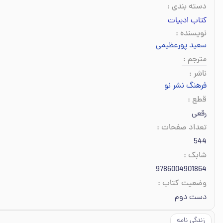
دسته بندی
:
کتاب ادبیات
نویسنده
:
سعید پورعظیمی
مترجم
:
ناشر
:
فرهنگ نشر نو
قطع
:
رقعی
تعداد صفحات
:
544
شابک
:
9786004901864
وضعیت کتاب
:
دست دوم
زندگی نامه