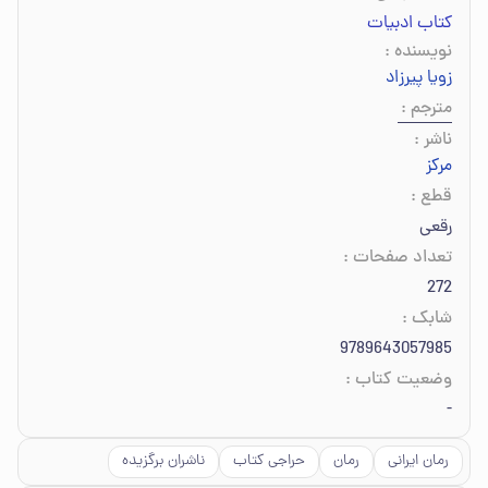
کتاب ادبیات
نویسنده
:
زویا پیرزاد
مترجم
:
ناشر
:
مرکز
قطع
:
رقعی
تعداد صفحات
:
272
شابک
:
9789643057985
وضعیت کتاب
:
-
رمان ایرانی
رمان
حراجی کتاب
ناشران برگزیده