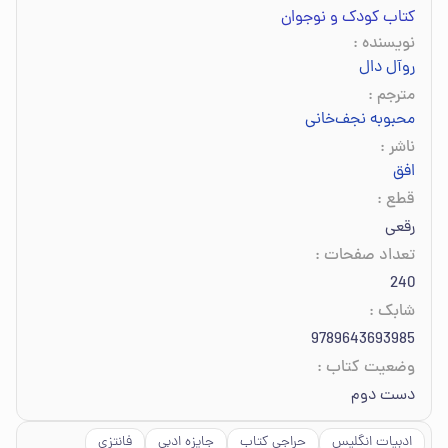
کتاب کودک و نوجوان
نویسنده
:
روآل دال
مترجم
:
محبوبه نجف‌خانی
ناشر
:
افق
قطع
:
رقعی
تعداد صفحات
:
240
شابک
:
9789643693985
وضعیت کتاب
:
دست دوم
ادبیات انگلیس
حراجی کتاب
جایزه ادبی
فانتزی