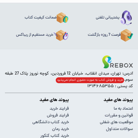
پشتیبانی تلفنی
ضمانت کیفیت کتاب
فرصت 7 روزه بازگشت
خرید مستقیم از ریباکس
آدرس: تهران، میدان انقلاب، خیابان 12 فروردین، کوچه نوروز پلاک 27 طبقه
سوم.
خرید و فروش کتاب به صورت حضوری انجام‌ نمی‌پذیرد
کد پستی : ۱۳۱۴۶۸۵۳۵۵
پیوند های مفید
پیوند های مفید
اعتماد به ما
فرایند خرید
قوانین و مقررات
فرایند فروش
موقعیت های شغلی
خرید کتاب دانشگاهی
سوالات متداول
خرید رمان
خرید کتاب کنکور