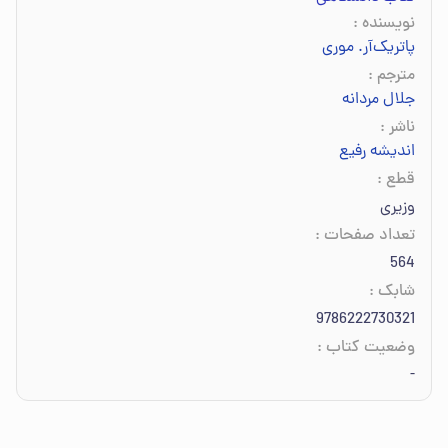
نویسنده
:
پاتریک‌آر. موری
مترجم
:
جلال مردانه
ناشر
:
انديشه رفيع
قطع
:
وزیری
تعداد صفحات
:
564
شابک
:
9786222730321
وضعیت کتاب
:
-