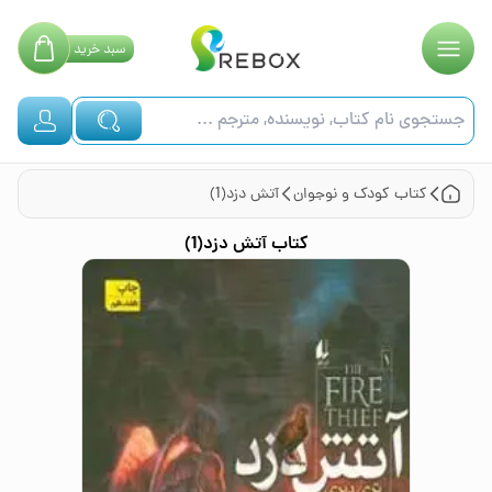
سبد
خرید
کتاب
کودک و نوجوان
آتش دزد(1)
کتاب
آتش دزد(1)