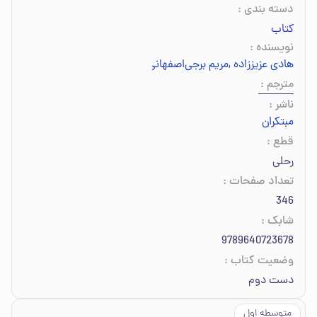
دسته بندی
:
کتاب
نویسنده
:
هادی عزیززاده
,
مریم برجی‌اصفهانی
,
محمد برجی‌اصفهانی
مترجم
:
ناشر
:
مبتکران
قطع
:
رحلی
تعداد صفحات
:
346
شابک
:
9789640723678
وضعیت کتاب
:
دست دوم
متوسطه اول