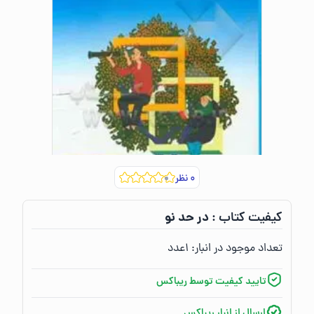
۰
نظر
در حد نو
کیفیت کتاب :‌
تعداد موجود در انبار:‌
۱
عدد
تایید کیفیت توسط ریباکس
ارسال از انبار ریباکس