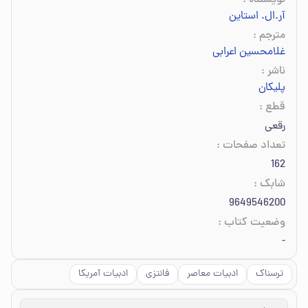
نویسنده
:
آر.ال. استاین
مترجم
:
غلامحسین اعرابی
ناشر
:
پلیکان
قطع
:
رقعی
تعداد صفحات
:
162
شابک
:
9649546200
وضعیت کتاب
:
-
ترسناک
ادبیات معاصر
فانتزی
ادبیات آمریکا