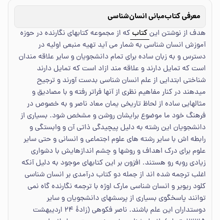
معرفی کتاب
مبانی انسان‌شناسی
هدف از نوشتن این
کتاب
که از مجموعه کتابهای نگارنده در حوزه
آموزش انسان شناسی به شمار می آید تهیه منبعی اولیه در
دسترس و به زبان ساده برای تمام دانشجویان و سایر علاقه مندان
است که تمایل دارند و علاقه مند ازاد است که تمایل دارند
شناختی ابتدایی از علم انسان شناسی بدست آورند و ترجیح
میدهند در کنار مفاهیم نظری از آنها فراتر رفته و با مصادیق و
مثالهایی ساده از لحاظ تاریخی یمان معاد ناصر و به خصوص در
فرهنگ خود ما موضوع برایشان روشن و مشخص شود. بسیاری از
دانشجویان این رشته به دلیل پیچیدگی ذاتی آن و وابستگی و
رابطه اش با سایر رشته های علوم اجتماعی و انسانی و حتی سایر
علوم برای درک اهداف و روشها و چشم اندازهایش با دشواری
زیادی روبه رو هستند. افزون بر این کتابهای موجود به دلیل آنکه
اغلب ترجمه شده اند از جمله دو کتاب درآمدی بر انسان شناسی
کلود ریویر و انسان شناسی مارک اوژه با ترجمه نگارنده گاه نمی
توانند پاسخگوی بسیاری از پرسشهای دانشجویان و سایر
دوستداران این علم باشند. ناصر فکوهی (زادهٔ ۲۴ اردیبهشت