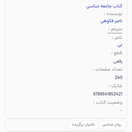
کتاب جامعه شناسی
نویسنده
:
ناصر فکوهی
مترجم
:
ناشر
:
نی
قطع
:
رقعی
تعداد صفحات
:
240
شابک
:
9789641852421
وضعیت کتاب
:
-
روان شناسی
ناشران برگزیده