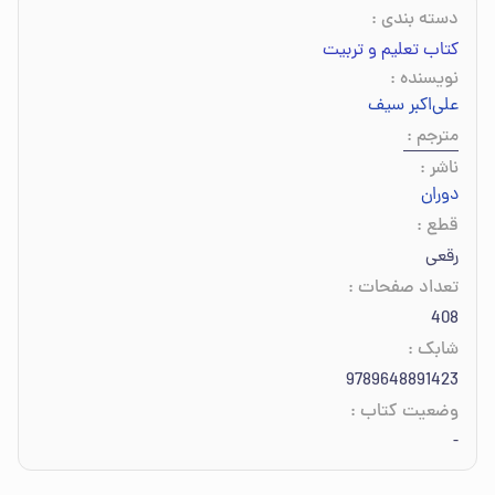
دسته بندی
:
کتاب تعلیم و تربیت
نویسنده
:
علی‌اکبر سیف
مترجم
:
ناشر
:
دوران
قطع
:
رقعی
تعداد صفحات
:
408
شابک
:
9789648891423
وضعیت کتاب
:
-