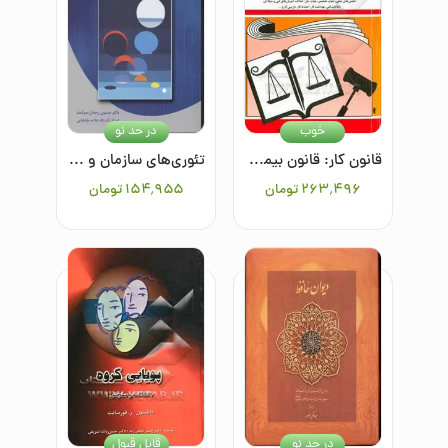
خوب
در حد نو
قانون کار: قانون بیمه بیکاری همراه با تصویب‌نامه‌ها، آئین‌نامه‌ها، بخشنامه‌ها، دستورالعمل‌ها، طبقه‌بندی مشاغل، پاداش افزایش تولید، مزد و پاداش، شوراها
تئوری‌های سازمان و مدیریت از تجددگرایی تا پساتجددگرایی(جلد دوم) (دوران پساتجددگرایی، پست مدرنیزم)
۲۶۳٬۴۹۶
تومان
۱۵۴٬۹۵۵
تومان
در حد نو
قابل قبول