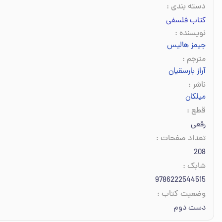
دسته بندی
:
کتاب فلسفی
نویسنده
:
جیمز هالیس
مترجم
:
آراز بارسقیان
ناشر
:
میلکان
قطع
:
رقعی
تعداد صفحات
:
208
شابک
:
9786222544515
وضعیت کتاب
:
دست دوم