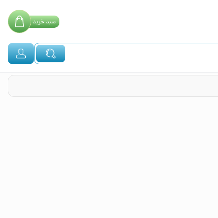
سبد
خرید