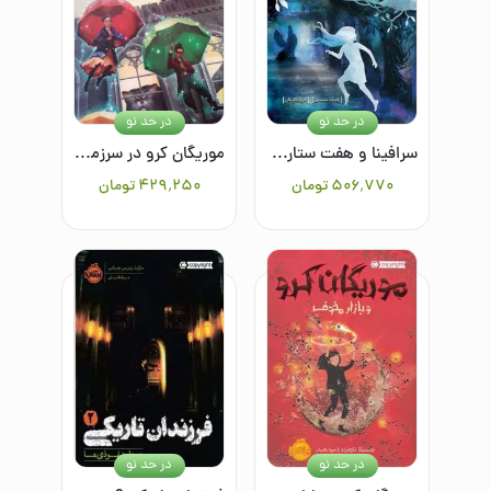
در حد نو
در حد نو
سرافینا و هفت ستاره/4
موریگان کرو در سرزمین نور مور
۵۰۶٬۷۷۰
تومان
۴۲۹٬۲۵۰
تومان
در حد نو
در حد نو