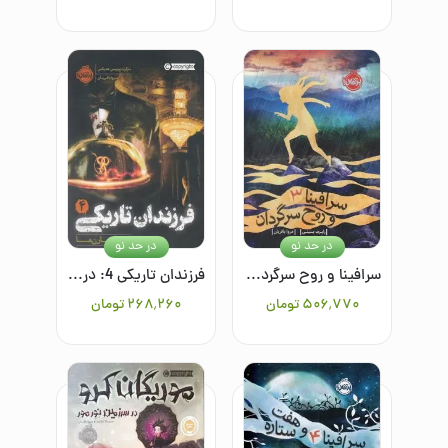
در حد نو
در حد نو
سرافینا و روح سرگردان/3
فرزندان تاریکی 4: در دل بارن‌ها
۵۰۶٬۷۷۰
تومان
۲۶۸٬۲۶۰
تومان