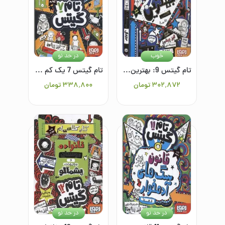
خوب
در حد نو
تام گیتس 9: بهترین کلاس (تقریبا)
تام گیتس 7 یک کم بختم گفته
۳۰۲٬۸۷۲
تومان
۳۳۸٬۸۰۰
تومان
در حد نو
در حد نو