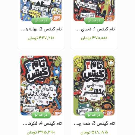
در حد نو
در حد نو
تام گیتس 1: دنیای معرکه‌ی تام گیتس
تام گیتس 2: بهانه‌های عالی (و چیزهای خوب دیگر)
۴۷۰٬۰۰۰
تومان
۴۲۷٬۲۱۰
تومان
در حد نو
در حد نو
تام گیتس 3: همه چی محشر است (نسبتا)
تام گیتس 4: فکرهای نبوغ‌آمیز (بیشترشان)
۵۱۸٬۱۷۵
تومان
۳۹۵٬۲۹۰
تومان