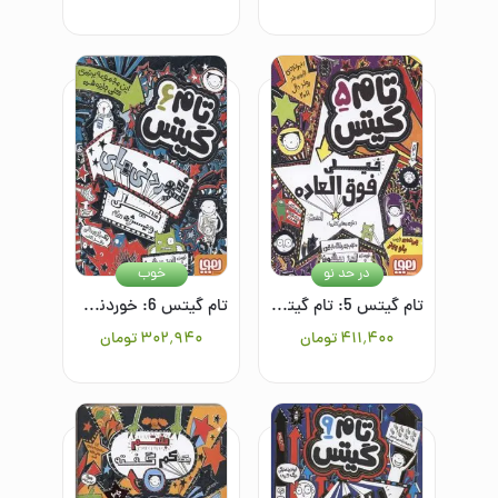
در حد نو
خوب
تام گیتس 5: تام گیتس خیلی فوق‌العاده است (توی بعضی کارها)
تام گیتس 6: خوردنی‌های خیلی ویژه (...نه)
۴۱۱٬۴۰۰
تومان
۳۰۲٬۹۴۰
تومان