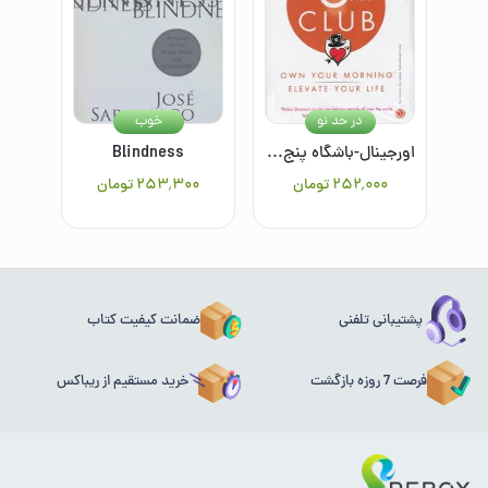
در حد نو
خوب
اورجینال-باشگاه پنج صبحی ها-The 5am Club
Blindness
۲۵۲٬۰۰۰
تومان
۲۵۳٬۳۰۰
تومان
پشتیبانی تلفنی
ضمانت کیفیت کتاب
فرصت 7 روزه بازگشت
خرید مستقیم از ریباکس