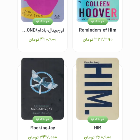
در حد نو
در حد نو
Reminders of Him
اورجینال-بادام/ALMOND
۳۶۲٬۳۹۰
تومان
۴۲۰٬۹۰۰
تومان
در حد نو
در حد نو
MockingJay
HIM
۲۶۰٬۹۰۰
تومان
۳۴۷٬۰۰۰
تومان