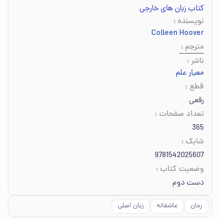
کتاب زبان های خارجی
نویسنده
:
Colleen Hoover
مترجم
:
ناشر
:
معیار علم
قطع
:
رقعی
تعداد صفحات
:
365
شابک
:
9781542025607
وضعیت کتاب
:
دست دوم
رمان
عاشقانه
زبان اصلی