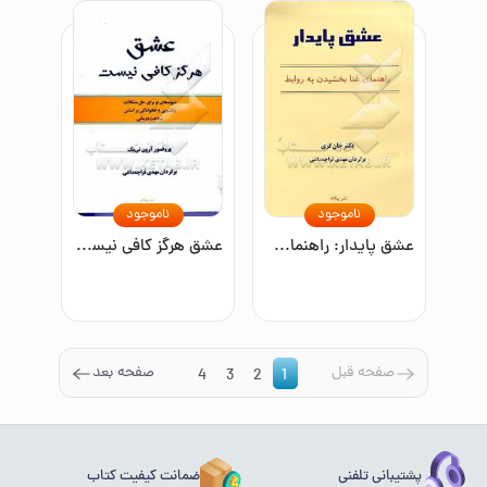
ناموجود
ناموجود
عشق پایدار: راهنمای غنا بخشیدن به روابط
عشق هرگز کافی نیست: شیوه‌های نو برای حل مشکلات زناشویی و خانوادگی بر اساس شناخت‌درمانی
صفحه قبل
صفحه بعد
4
3
2
1
پشتیبانی تلفنی
ضمانت کیفیت کتاب