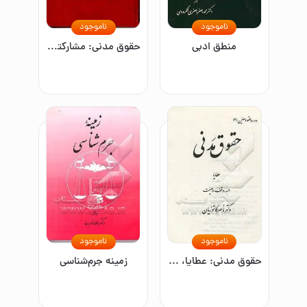
ناموجود
ناموجود
منطق ادبی
حقوق مدنی: مشارکتها، صلح - جعاله، گروبندی مشروع، صلح، شرکت، مضاربه، مزارعه و مساقات/جلد دوم
ناموجود
ناموجود
حقوق مدنی: عطایا، هبه، وقف، وصیت/جلد سوم
زمینه جرم‌شناسی