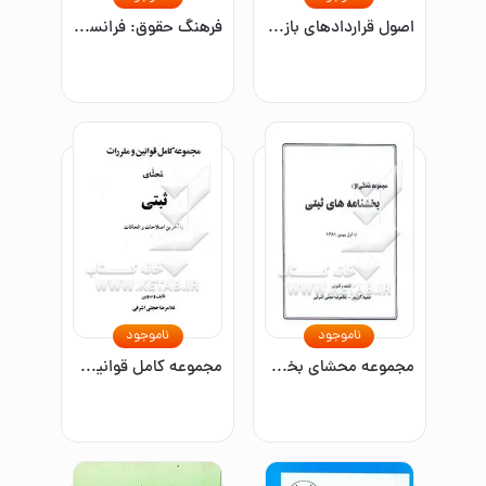
اصول قراردادهای بازرگانی بین‌المللی
فرهنگ حقوق: فرانسه - فارسی
ناموجود
ناموجود
مجموعه محشای بخشنامه‌های ثبتی به انضمام آرای وحدت رویه کانون سردفتران و دفتریاران تا پانزدهم مرداد 1398
مجموعه کامل قوانین و مقررات محشای ثبتی: با آخرین اصلاحات و الحاقات