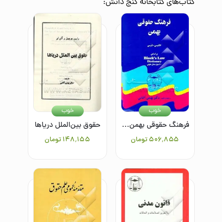
کتاب‌های
کتابخانه ‌گنج ‌دانش
:
خوب
خوب
فرهنگ حقوقی بهمن انگلیسی - فارسی: بر اساس Black's law dictionary شامل: 30 هزار واژه و مدخل
حقوق بین‌الملل دریاها
۵۰۶٬۸۵۵
تومان
۱۴۸٬۱۵۵
تومان