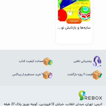
ناموجود
سایه‌ها و بازتابش نور/علوم ساده
پشتیبانی تلفنی
ضمانت کیفیت کتاب
فرصت 7 روزه بازگشت
خرید مستقیم از ریباکس
آدرس: تهران، میدان انقلاب، خیابان 12 فروردین، کوچه نوروز پلاک 27 طبقه