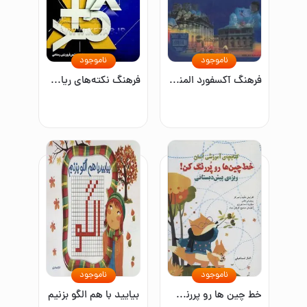
ناموجود
ناموجود
فرهنگ آکسفورد المنتری: با توضیحات کاربردی فارسی
فرهنگ نکته‌های ریاضیات
ناموجود
ناموجود
خط چين ها رو پررنگ كن! (كتابچه ي آموزشي آسان)
بياييد با هم الگو بزنيم