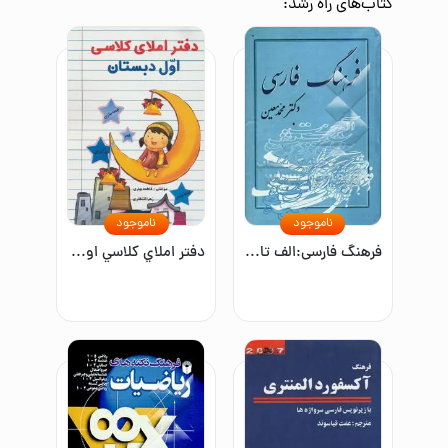
کتاب‌های
راه رشد
:
ناموجود
ناموجود
فرهنگ فارسی:الف تا ی/فشرده دوره شش جلدی
دفتر املاي كلاسي اول دبستان