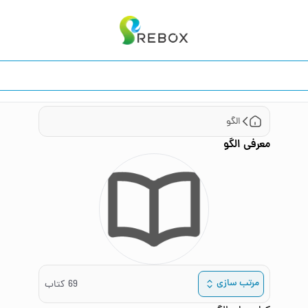
الگو
معرفی
الگو
مرتب سازی
69
کتاب